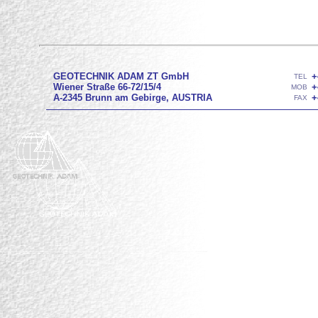
GEOTECHNIK ADAM ZT GmbH
+
TEL
Wiener Straße 66-72/15/4
+
MOB
A-2345 Brunn am Gebirge, AUSTRIA
+
FAX