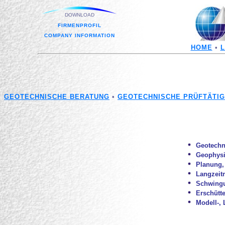
DOWNLOAD
FIRMENPROFIL
COMPANY INFORMATION
HOME
•
L
GEOTECHNISCHE BERATUNG
•
GEOTECHNISCHE PRÜFTÄTIG
Geotechn
Geophysi
Planung,
Langzeit
Schwing
Erschütt
Modell-, 