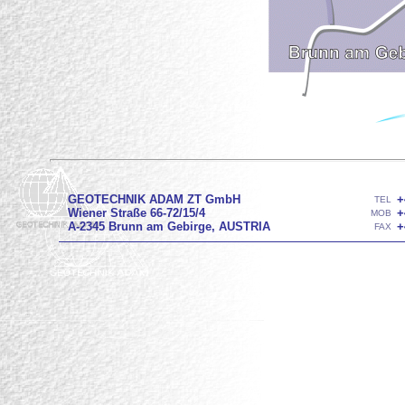
GEOTECHNIK ADAM ZT GmbH
+
TEL
Wiener Straße 66-72/15/4
+
MOB
A-2345 Brunn am Gebirge, AUSTRIA
+
FAX