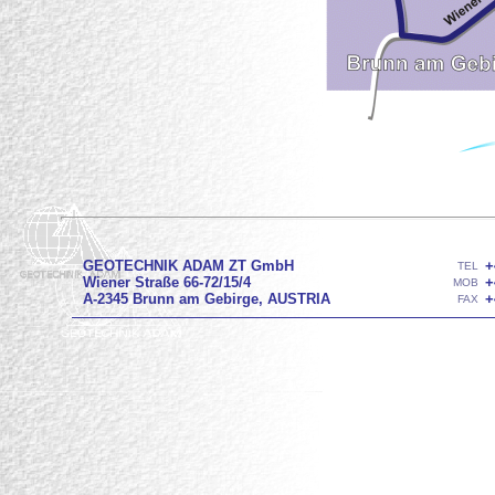
GEOTECHNIK ADAM ZT GmbH
+
TEL
Wiener Straße 66-72/15/4
+
MOB
A-2345 Brunn am Gebirge, AUSTRIA
+
FAX